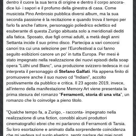
dentro il cuore la sua terra di origine e dentro il corpo ancora-
dice lui- i sapori e il profumo della ginestra di casa. Come
musicista Pino Ambrosio pubblica diversi album, ma la sua
seconda passione è la recitazione e quando trova il tempo per
farlo fa anche l’attore, personaggio poliedrico eclettico ed
esuberante di questa Zurigo abituata solo a meridionali dediti
alla fatica. Sposato, due figli ormai adulti, a metà degli anni
Settanta incide il suo primo disco. Partecipa a vari concorsi
canori tra cui una selezione per l‘Eurofestival a cui fanno
seguito esibizioni canore un po' in tutta Europa. Per mesi è
stato impegnato nella realizzazione dei nuovi episodi della soap
opera "Lüthi und Blanc”, una produzione svizzero-tedesca in cui
interpreta il personaggio di
Stefano Galfati
. Ha appena finito di
promuovere anche il suo nuovo cd "Indiani”, accolto
positivamente da pubblico e critica. Il 23 agosto 2019, invece,
all’interno della manifestazione Memory Art viene presentata la
prima stesura del romanzo “
Ferramonti, storia di una vita
”, un
romanzo che lo coinvolge a pieno titolo.
"Qualche tempo fa, a Zurigo, - racconta- impegnato nella
realizzazione di una fiction, conobbi alcuni produttori
cinematografici ebrei che mi parlarono di Ferramonti di Tarsia.
Su loro esortazione e animato dalla sorprendente coincidenza
che mi vedeva sul suolo elvetico, sentir parlare dei miei posti