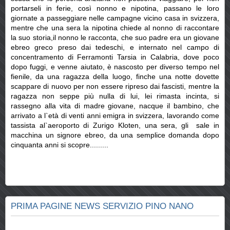
portarseli in ferie, così nonno e nipotina, passano le loro
giornate a passeggiare nelle campagne vicino casa in svizzera,
mentre che una sera la nipotina chiede al nonno di raccontare
la suo storia,il nonno le racconta, che suo padre era un giovane
ebreo greco preso dai tedeschi, e internato nel campo di
concentramento di Ferramonti Tarsia in Calabria, dove poco
dopo fuggi, e venne aiutato, è nascosto per diverso tempo nel
fienile, da una ragazza della luogo, finche una notte dovette
scappare di nuovo per non essere ripreso dai fascisti, mentre la
ragazza non seppe più nulla di lui, lei rimasta incinta, si
rassegno alla vita di madre giovane, nacque il bambino, che
arrivato a l`età di venti anni emigra in svizzera, lavorando come
tassista al`aeroporto di Zurigo Kloten, una sera, gli sale in
macchina un signore ebreo, da una semplice domanda dopo
cinquanta anni si scopre.........
PRIMA PAGINE NEWS SERVIZIO PINO NANO