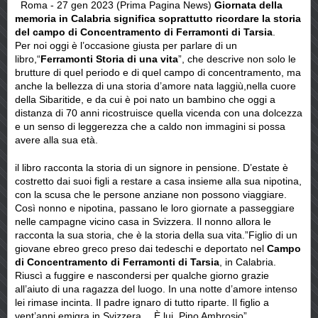
Roma - 27 gen 2023 (Prima Pagina News)
Giornata della
memoria in Calabria significa soprattutto ricordare la storia
del campo di Concentramento di Ferramonti di Tarsia
.
Per noi oggi è l’occasione giusta per parlare di un
libro,“
Ferramonti Storia di una vita
”, che descrive non solo le
brutture di quel periodo e di quel campo di concentramento, ma
anche la bellezza di una storia d’amore nata laggiù,nella cuore
della Sibaritide, e da cui è poi nato un bambino che oggi a
distanza di 70 anni ricostruisce quella vicenda con una dolcezza
e un senso di leggerezza che a caldo non immagini si possa
avere alla sua età.
il libro racconta la storia di un signore in pensione. D’estate è
costretto dai suoi figli a restare a casa insieme alla sua nipotina,
con la scusa che le persone anziane non possono viaggiare.
Così nonno e nipotina, passano le loro giornate a passeggiare
nelle campagne vicino casa in Svizzera. Il nonno allora le
racconta la sua storia, che è la storia della sua vita.”Figlio di un
giovane ebreo greco preso dai tedeschi e deportato nel
Campo
di Concentramento di Ferramonti di Tarsia
, in Calabria.
Riuscì a fuggire e nascondersi per qualche giorno grazie
all’aiuto di una ragazza del luogo. In una notte d’amore intenso
lei rimase incinta. Il padre ignaro di tutto riparte. Il figlio a
vent’anni emigra in Svizzera… È lui, Pino Ambrosio”.