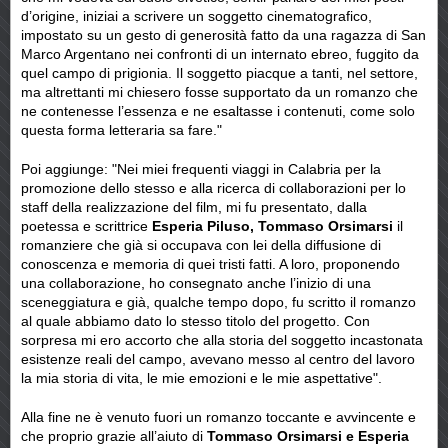
d’origine, iniziai a scrivere un soggetto cinematografico,
impostato su un gesto di generosità fatto da una ragazza di San
Marco Argentano nei confronti di un internato ebreo, fuggito da
quel campo di prigionia. Il soggetto piacque a tanti, nel settore,
ma altrettanti mi chiesero fosse supportato da un romanzo che
ne contenesse l’essenza e ne esaltasse i contenuti, come solo
questa forma letteraria sa fare."
Poi aggiunge: "Nei miei frequenti viaggi in Calabria per la
promozione dello stesso e alla ricerca di collaborazioni per lo
staff della realizzazione del film, mi fu presentato, dalla
poetessa e scrittrice
Esperia Piluso, Tommaso Orsimarsi
il
romanziere che già si occupava con lei della diffusione di
conoscenza e memoria di quei tristi fatti. A loro, proponendo
una collaborazione, ho consegnato anche l’inizio di una
sceneggiatura e già, qualche tempo dopo, fu scritto il romanzo
al quale abbiamo dato lo stesso titolo del progetto. Con
sorpresa mi ero accorto che alla storia del soggetto incastonata
esistenze reali del campo, avevano messo al centro del lavoro
la mia storia di vita, le mie emozioni e le mie aspettative".
Alla fine ne è venuto fuori un romanzo toccante e avvincente e
che proprio grazie all’aiuto di
Tommaso Orsimarsi e Esperia