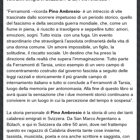
“Ferramonti –ricorda
Pino Ambrosio
- è un intreccio di vite
trascinate dallo scorrere impetuoso di un periodo storico, quello
del fascismo e della seconda guerra mondiale, che, come un
fiume in piena, è riuscito a travolgere e seppellire tutto: amori,
emozioni, sogni. Tutto inizia con una fuga. Un evento
straordinario che stravolgerà l’assoluta ordinarietà della vita di
una donna comune. Un amore impossibile, un figlio, la
solitudine, il riscatto sociale. Un destino che ha preso la
direzione della realtà che supera l’immaginazione. Tutto parte
da Ferramonti di Tarsia, unico esempio di un vero campo di
concentramento costruito dal governo fascista a seguito delle
leggi razziali e storicamente il più grande campo di
internamento italiano e tutto si conclude a Ferramonti di Tarsia,
luogo della memoria per antonomasia. Alla fine di questo libro si
avrà quasi la sensazione che i due momenti storici continuano a
convivere in un luogo in cui la percezione del tempo è sospesa”.
La storia personale di
Pino Ambrosio
è la storia di uno dei tanti
calabresi emigrati in Svizzera. Da San Marco Argentano a
Bülach, e qui in Svizzera da oltre 50 anni, dove nel frattempo
questo ex ragazzo di Calabria diventa tante cose insieme,
tassista, musicista, poeta e ora anche scrittore e saggista, con